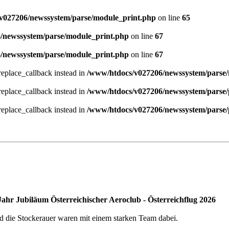
v027206/newssystem/parse/module_print.php
on line
65
/newssystem/parse/module_print.php
on line
67
/newssystem/parse/module_print.php
on line
67
_replace_callback instead in
/www/htdocs/v027206/newssystem/parse
_replace_callback instead in
/www/htdocs/v027206/newssystem/parse/
_replace_callback instead in
/www/htdocs/v027206/newssystem/parse/
Jahr Jubiläum Österreichischer Aeroclub - Österreichflug 2026
nd die Stockerauer waren mit einem starken Team dabei.